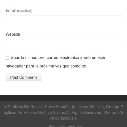
Email
(required)
Website
Guarda mi nombre, correo electrónico y web en este
navegador para la próxima vez que comente.
©
Replicas De Relojes Rolex España, Imitacion Breitling, Omega R
eplicas De Relojes De Lujo Suizos
All Rights Reserved. Theme zAli
ve by
zenoven
.
Página de ejemplo