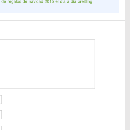
s-de-regalos-de-navidad-2015-el-dia-a-dia-breitling-