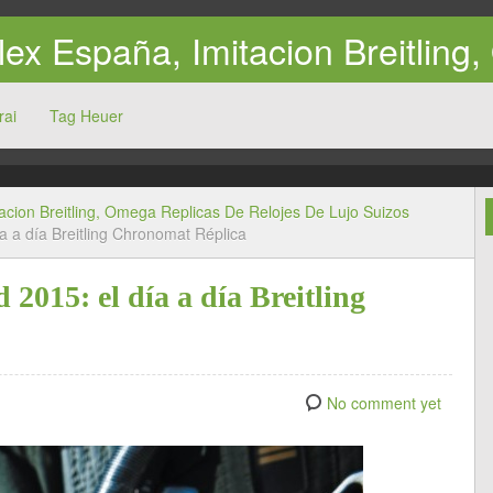
lex España, Imitacion Breitlin
rai
Tag Heuer
acion Breitling, Omega Replicas De Relojes De Lujo Suizos
a a día Breitling Chronomat Réplica
2015: el día a día Breitling
No comment yet