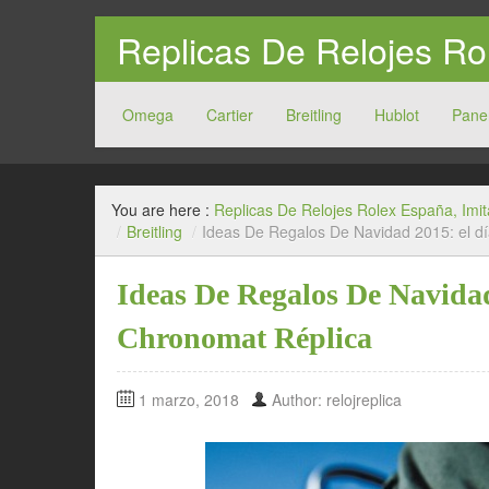
Replicas De Relojes Ro
Omega
Cartier
Breitling
Hublot
Pane
You are here :
Replicas De Relojes Rolex España, Imit
/
Breitling
/
Ideas De Regalos De Navidad 2015: el dí
Ideas De Regalos De Navidad 
Chronomat Réplica
1 marzo, 2018
Author: relojreplica