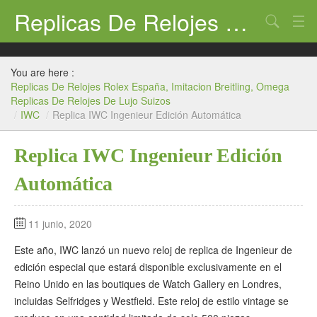
Replicas De Relojes Rolex España, Imitacion Breitling, Omega Replicas De Relojes De Lujo Suizos
Search
Omega
You are here :
Cartier
Replicas De Relojes Rolex España, Imitacion Breitling, Omega
Replicas De Relojes De Lujo Suizos
Breitling
/
IWC
/
Replica IWC Ingenieur Edición Automática
Hublot
Replica IWC Ingenieur Edición
Panerai
Automática
Tag Heuer
11 junio, 2020
Este año, IWC lanzó un nuevo reloj de replica de Ingenieur de
edición especial que estará disponible exclusivamente en el
Reino Unido en las boutiques de Watch Gallery en Londres,
incluidas Selfridges y Westfield. Este reloj de estilo vintage se